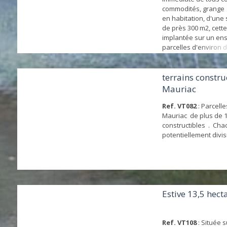
commodités, grange
en habitation, d'une 
de près 300 m2, cette
implantée sur un en
parcelles d'environ d
bâtiment, daté comme
se compose d'une gr
d'une surface au sol
terrains constru
comprenant deux niv
Mauriac
retour en L avec belle
Ref. VT082
: Parcelle
Mauriac de plus de 1
constructibles . Ch
potentiellement divisi
Estive 13,5 hect
Ref. VT108
: Située 