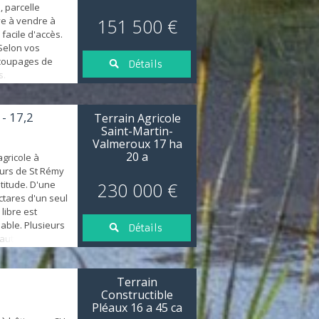
, parcelle
ve à vendre à
151 500 €
 facile d'accès.
 Selon vos
écoupages de
Détails
s.
 - 17,2
Terrain Agricole
Saint-Martin-
Valmeroux 17 ha
20 a
agricole à
eurs de St Rémy
titude. D'une
230 000 €
ctares d'un seul
 libre est
able. Plusieurs
Détails
'autres
isageables.
eur d'eau
 de la parcelle
Terrain
Constructible
Pléaux 16 a 45 ca