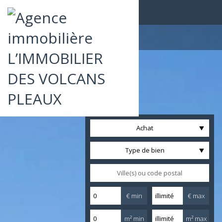
Achat
Type de bien
€ min
€ max
m² min
m² max