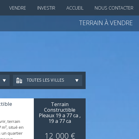
VENDRE
INVESTIR
ACCUEIL
NOUS CONTACTER
TERRAIN À VENDRE
TOUTES LES VILLES
tible
Terrain
Constructible
Pleaux 19 a 77 ca ,
19 a 77 ca
rir, terrain
constructibles
7 m², situé en
s un quartier
12 000 €