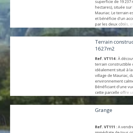
superficie de 19 237 
hectares), située su
Mauriac. Le terrain 
et bénéficie d'un acc
par les deux côtés, o
exploitation facile et
parcelle est non divis
: Pâturage de chevau
Terrain construc
ovinsProduction de f
1627m2
(fenaison)Cultures et 
Ref. VT114
: À décou
terrain constructible 
idéalement situé à la
village de Mauriac, 
environnement calme
Bénéficiant d'une v
cette parcelle offre 
privilégié pour concr
projet de constructio
superficie permet d'
Grange
maison avec jardin to
d'un espace confort
apprécierez la ...
Ref. VT111
: A vendre
immédiate de tous c