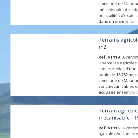
commune de Mauriac.
mécanisable offre 
possibilités d'exploit
dans un environneme
agréable. Idéal pour 
chevaux, bovins ou 
de foin (fenaison)Un
Terrains agricol
opportunité pour les 
m2
éleveurs ou toute per
Ref. VT119
: À vendr
3 parcelles agricoles
constructibles d'une 
totale de 18 782 m², s
commune de Mauriac.
sont mécanisables e
acquises ensemble o
Parcelle n°35 : 1 210 
€Parcelle n°37 : 10 68
€Parcelle n°53 : 6 88
Terrain agricole
terrains offrent de
mécanisable - 
possibilités d'exploit
d...
Ref. VT115
: À vendre
agricole non construc