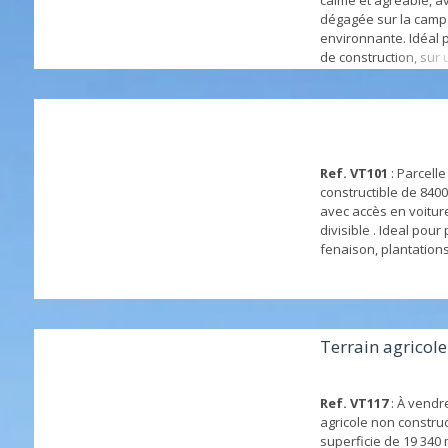
calme et agréable, a
dégagée sur la cam
environnante. Idéal 
de construction, sur 
généreuse, proche d
commodités. Réseaux
Ref. VT101
: Parcelle
constructible de 840
avec accès en voitur
divisible . Ideal pour
fenaison, plantation
Terrain agricol
Ref. VT117
: À vendr
agricole non construc
superficie de 19 340 m