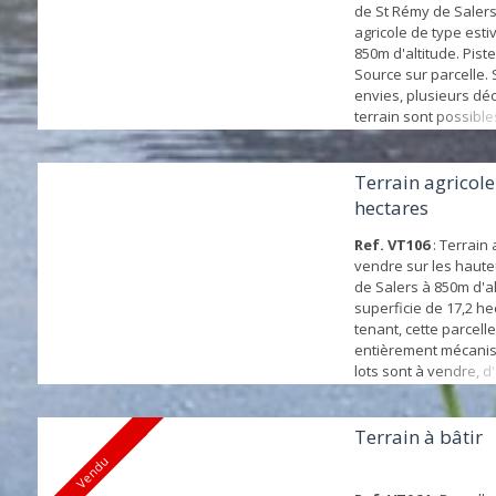
de St Rémy de Salers
agricole de type esti
850m d'altitude. Piste
Source sur parcelle.
envies, plusieurs d
terrain sont possible
Terrain agricole
hectares
Ref. VT106
: Terrain 
vendre sur les haut
de Salers à 850m d'al
superficie de 17,2 he
tenant, cette parcelle
entièrement mécanis
lots sont à vendre, d
découpages sont env
Présence d'un compt
communal à proximité
Terrain à bâtir
Vendu