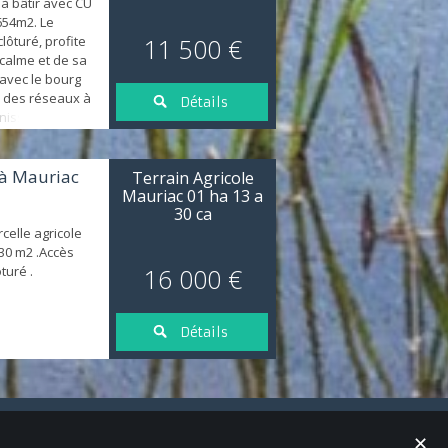
 à bâtir avec CU
654m2. Le
lôturé, profite
11 500 €
calme et de sa
avec le bourg
 des réseaux à
Détails
inissement
 à Mauriac
Terrain Agricole
Mauriac 01 ha 13 a
30 ca
rcelle agricole
30 m2 .Accès
ôturé .
16 000 €
Détails
✕