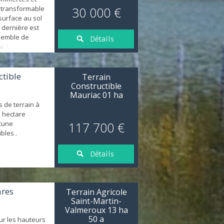
 transformable
30 000 €
surface au sol
 dernière est
semble de
Détails
e 1 800 m2. Le
 étant de 1740,
ange-étable,
 de 240 m2,
ctible
Terrain
eaux, d'un
Constructible
 h...
Mauriac 01 ha
s de terrain à
 hectare
acune
117 700 €
bles .
Détails
ares
Terrain Agricole
Saint-Martin-
Valmeroux 13 ha
50 a
sur les hauteurs