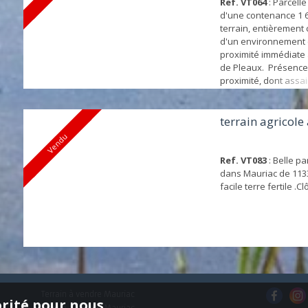
Ref. VT064
: Parcelle
d'une contenance 1 
terrain, entièrement c
d'un environnement 
proximité immédiate 
de Pleaux. Présence
proximité, dont assa
collectif.
terrain agricole
Vendu
Ref. VT083
: Belle pa
dans Mauriac de 113
facile terre fertile .Cl
Terrain à vendre Mauriac
orité pour nous