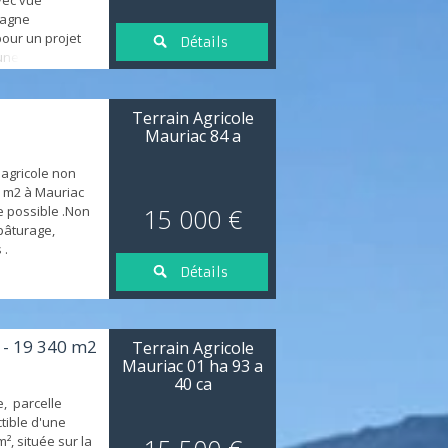
vec vue
pagne
pour un projet
Détails
une parcelle
e toutes
 à proximité
Terrain Agricole
Mauriac 84 a
 agricole non
0 m2 à Mauriac
e possible .Non
15 000 €
 pâturage,
s .
Détails
e - 19 340 m2
Terrain Agricole
Mauriac 01 ha 93 a
40 ca
e, parcelle
tible d'une
², située sur la