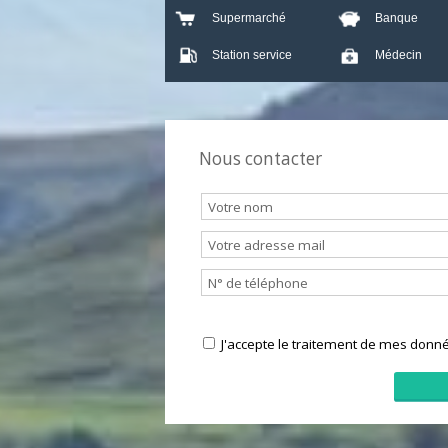
Crèche
École
Bar
Presse
Supermarché
Banque
Station service
Médecin
Nous contacter
J'accepte le traitement de mes 