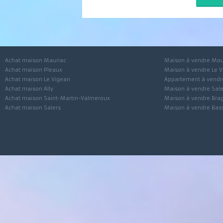
J'accepte le traitement de mes 
Achat maison Mauriac
Maison à vendre
Achat maison Pleaux
Maison à vendre 
Achat maison Le Vigean
Appartement à ve
Achat maison Ally
Maison à vendre 
Achat maison Saint-Martin-Valmeroux
Maison à vendre 
Achat maison Salers
Maison à vendre 