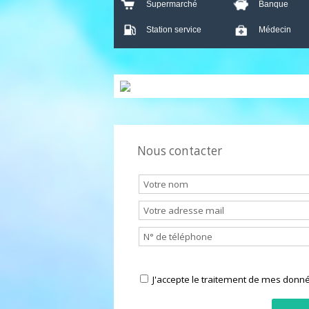
Crèche
École
Bar
Presse
Supermarché
Banque
Station service
Médecin
Nous contacter