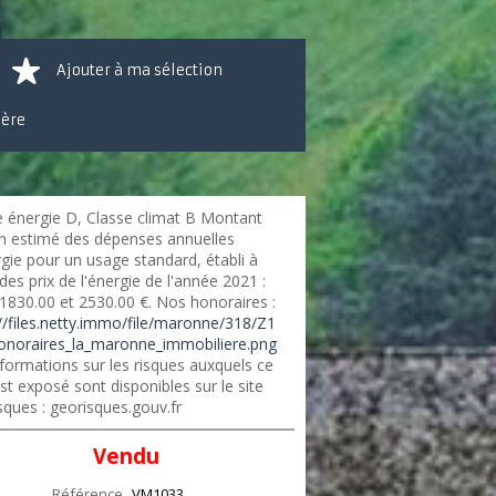
Ajouter à ma sélection
ière
e énergie D, Classe climat B Montant
 estimé des dépenses annuelles
gie pour un usage standard, établi à
 des prix de l'énergie de l'année 2021 :
 1830.00 et 2530.00 €. Nos honoraires :
://files.netty.immo/file/maronne/318/Z1
onoraires_la_maronne_immobiliere.png
formations sur les risques auxquels ce
st exposé sont disponibles sur le site
sques : georisques.gouv.fr
Vendu
Référence
VM1033