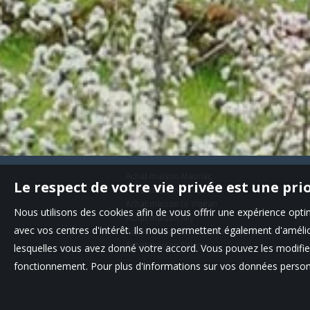
Achat maison Mauriac
Le respect de votre vie privée est une pri
Achat maison Pleaux
Achat maison Le Vigean
Nous utilisons des cookies afin de vous offrir une expérience op
Achat maison Ally
avec vos centres d'intérêt. Ils nous permettent également d'amélior
Achat maison Saint-Martin-Valmeroux
Achat maison Salers
lesquelles vous avez donné votre accord. Vous pouvez les modifier
fonctionnement. Pour plus d'informations sur vos données personn