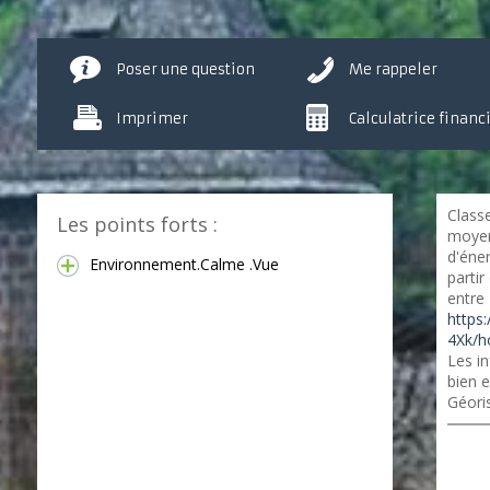
Poser une question
Me rappeler
Imprimer
Calculatrice financ
Class
Les points forts :
moyen
d'éner
Environnement.Calme .Vue
partir
entre
https
4Xk/h
Les in
bien e
Géori