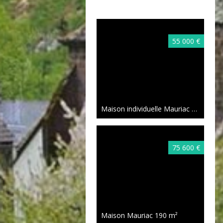
55 000 €
Maison individuelle Mauriac
165 m²
75 600 €
Maison Mauriac
190 m²