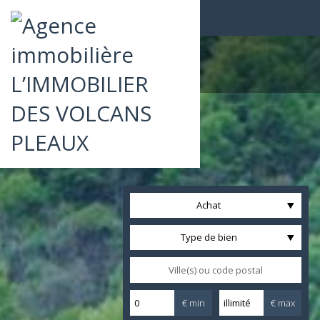
Achat
Type de bien
€ min
€ max