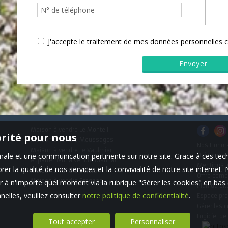
J'accepte le traitement de mes données personnelle
Maison à vendre Le Monteil
orité pour nous
Maison à vendre Moussages
Nos Honor
Maison à vendre Le Vaulmier
timale et une communication pertinente sur notre site. Grace à ces 
Qui somm
Appartement à vendre Mauriac
Mentions l
er la qualité de nos services et la convivialité de notre site interne
Maison à vendre Salers
Offre comp
Maison à vendre Brageac
 à n'importe quel moment via la rubrique "Gérer les cookies" en bas d
Plan du sit
elles, veuillez consulter
notre politique de confidentialité
.
Espace pro
Gérer les 
Logiciel de
Tout accepter
Personnaliser