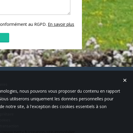
s conformément au RGPD.
En savoir plus
✕
aires
technologies, nous pouvons vous proposer du contenu en rapport
es-nous
égales
t. Nous utiliserons uniquement les données personnelles pour
lète
e notre site, à l'exception des cookies essentiels à son
e
priétaire
cookies
 transaction