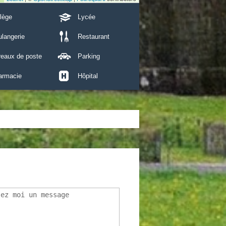
lège
Lycée
langerie
Restaurant
reaux de poste
Parking
armacie
Hôpital