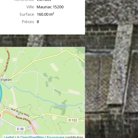
Ville
Mauriac
15200
Surface
160.00
m²
Pièces
8
Leaflet
| ©
OpenStreetMap
|
Foursquare
contributors