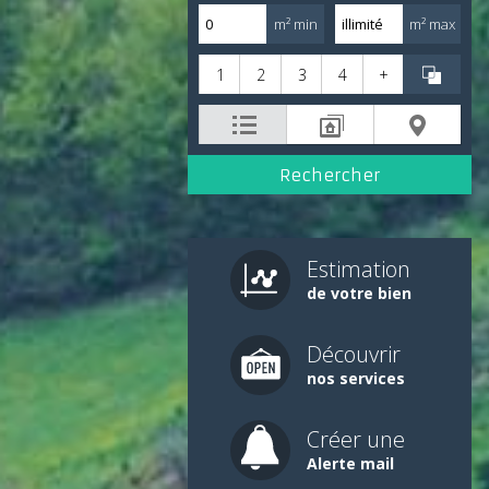
m² min
m² max
1
2
3
4
+
Estimation
de votre bien
Découvrir
nos services
Créer une
Alerte mail