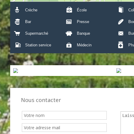
Crèche
École
Col
Bar
Presse
Bou
Supermarché
Banque
Bu
Station service
Médecin
Ph
0 m²
Nous contacter