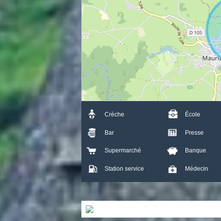
+
-
Crèche
École
Bar
Presse
Supermarché
Banque
Station service
Médecin