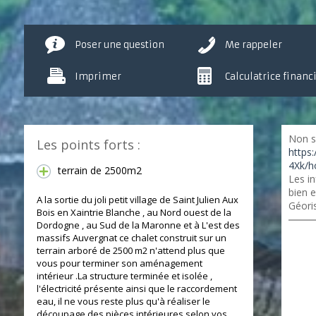
Poser une question
Me rappeler
Imprimer
Calculatrice financ
Non s
Les points forts :
https
4Xk/h
terrain de 2500m2
Les in
bien e
A la sortie du joli petit village de Saint Julien Aux
Géori
Bois en Xaintrie Blanche , au Nord ouest de la
Dordogne , au Sud de la Maronne et à L'est des
massifs Auvergnat ce chalet construit sur un
terrain arboré de 2500 m2 n'attend plus que
vous pour terminer son aménagement
intérieur .La structure terminée et isolée ,
l'électricité présente ainsi que le raccordement
eau, il ne vous reste plus qu'à réaliser le
découpage des pièces intérieures selon vos