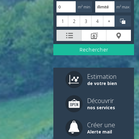
m² min
m² max
1
2
3
4
+
Estimation
de votre bien
Découvrir
nos services
Créer une
Alerte mail