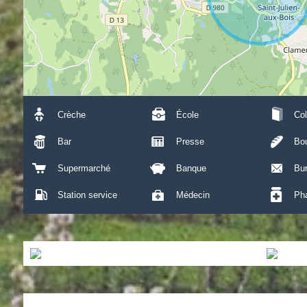
Crèche
École
Col
Bar
Presse
Bou
Supermarché
Banque
Bu
Station service
Médecin
Ph