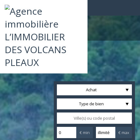
Achat
Type de bien
€ min
€ max