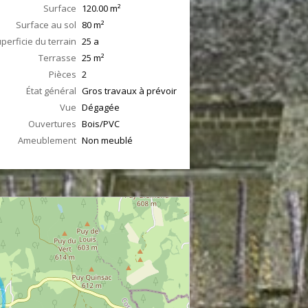
Surface
120.00
m²
Surface au sol
80
m²
perficie du terrain
25 a
Terrasse
25
m²
Pièces
2
État général
Gros travaux à prévoir
Vue
Dégagée
Ouvertures
Bois/PVC
Ameublement
Non meublé