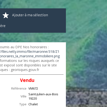
Ajouter à ma sélection
ière
oumis au DPE Nos honoraires :
://files.netty.immo/file/maronne/318/Z1
onoraires_la_maronne_immobiliere.png
formations sur les risques auxquels ce
st exposé sont disponibles sur le site
sques : georisques.gouv.fr
Vendu
Référence
VM672
Saint-Julien-aux-Bois
Ville
19220
Type
Chalet