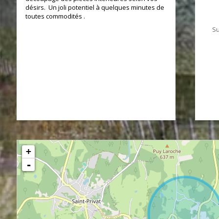
désirs. Un joli potentiel à quelques minutes de
toutes commodités .
Su
112 m²
+
-