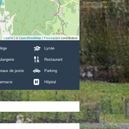
Leaflet
| ©
OpenStreetMap
|
Foursquare
contributors
lège
Lycée
langerie
Restaurant
reaux de poste
Parking
armacie
Hôpital