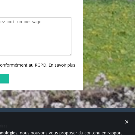
s conformément au RGPD.
En savoir plus
✕
aires
technologies, nous pouvons vous proposer du contenu en rapport
es-nous