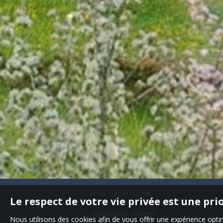
Achat maison Mauriac
Le respect de votre vie privée est une pri
Achat maison Pleaux
Achat maison Le Vigean
Nous utilisons des cookies afin de vous offrir une expérience op