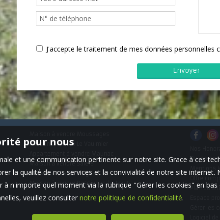
J'accepte le traitement de mes données personnelle
Maison à vendre Moussages
orité pour nous
Maison à vendre Le Vaulmier
Nos Honor
Appartement à vendre Mauriac
timale et une communication pertinente sur notre site. Grace à ces 
Qui somm
Maison à vendre Salers
Mentions l
er la qualité de nos services et la convivialité de notre site interne
Maison à vendre Brageac
Offre comp
Maison à vendre Bassignac-le-Haut
 à n'importe quel moment via la rubrique "Gérer les cookies" en bas d
Plan du sit
elles, veuillez consulter
notre politique de confidentialité
.
Espace pro
Gérer les 
Logiciel de