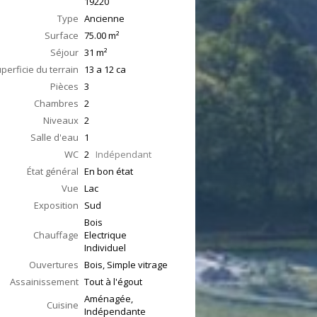
19220
Type
Ancienne
Surface
75.00
m²
Séjour
31
m²
perficie du terrain
13 a 12 ca
Pièces
3
Chambres
2
Niveaux
2
Salle d'eau
1
WC
2
Indépendant
État général
En bon état
Vue
Lac
Exposition
Sud
Bois
Chauffage
Electrique
Individuel
Ouvertures
Bois, Simple vitrage
Assainissement
Tout à l'égout
Aménagée,
Cuisine
Indépendante