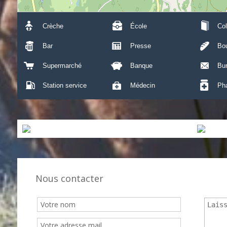
Crèche
École
Col
Bar
Presse
Bou
Supermarché
Banque
Bu
Station service
Médecin
Ph
Nous contacter