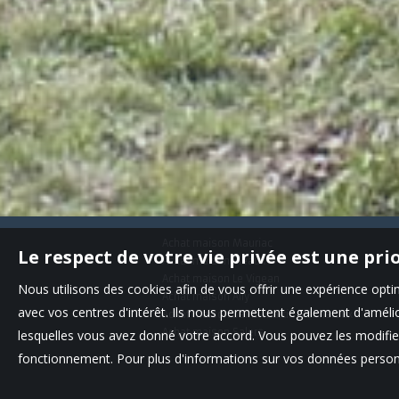
Achat maison Mauriac
Le respect de votre vie privée est une pri
Achat maison Pleaux
Achat maison Le Vigean
Nous utilisons des cookies afin de vous offrir une expérience op
Achat maison Ally
avec vos centres d'intérêt. Ils nous permettent également d'amélior
Achat maison Saint-Martin-Valmeroux
Achat maison Salers
lesquelles vous avez donné votre accord. Vous pouvez les modifier
fonctionnement. Pour plus d'informations sur vos données personn