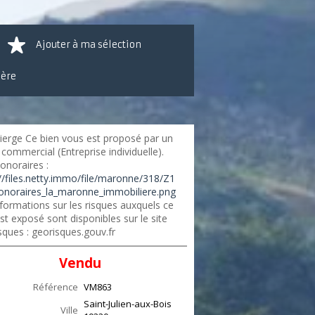
Ajouter à ma sélection
ière
ierge Ce bien vous est proposé par un
commercial (Entreprise individuelle).
onoraires :
://files.netty.immo/file/maronne/318/Z1
onoraires_la_maronne_immobiliere.png
formations sur les risques auxquels ce
st exposé sont disponibles sur le site
sques : georisques.gouv.fr
Vendu
Référence
VM863
Saint-Julien-aux-Bois
Ville