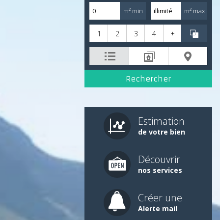
m² min
m² max
1
2
3
4
+
Estimation
de votre bien
Découvrir
nos services
Créer une
Alerte mail