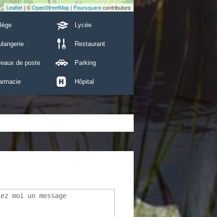
Leaflet
| ©
OpenStreetMap
|
Foursquare
contributors
lège
Lycée
langerie
Restaurant
reaux de poste
Parking
armacie
Hôpital