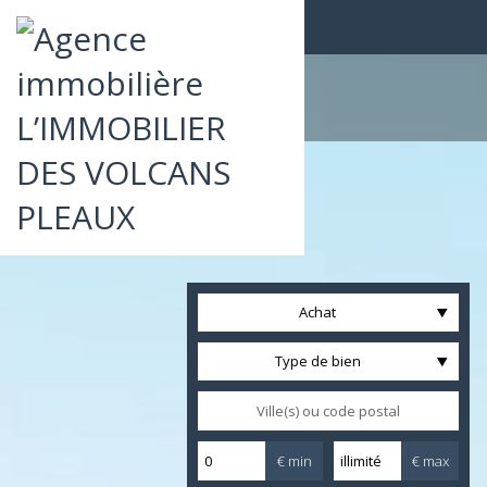
Achat
Type de bien
€ min
€ max