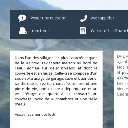
Poser une question
Me rappeler
Imprimer
Calculatrice financ
DPE v
Dans l'un des villages les plus caractéristiques
agent 
de la Xaintrie, ravissante maison au bord de
Nos h
l'eau, édifiée sur deux niveaux et dont la
https
couverte est en lauze. Celle-ci se compose d'un
4Xk/h
sous-sol à usage de garage, cave et buanderie;
Les in
tandis que le rez-de-chaussée comprend une
pièce de vie, une cuisine indépendante et un
bien e
wc. L'étage est quant à lui consacré au
Géori
couchage, avec deux chambres et une salle
d'eau.
Assainissement collectif