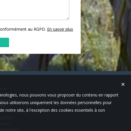
s conformément au RGPD.
En savoir plus
✕
aires
technologies, nous pouvons vous proposer du contenu en rapport
es-nous
égales
t. Nous utiliserons uniquement les données personnelles pour
lète
e notre site, à l'exception des cookies essentiels à son
e
priétaire
cookies
 transaction