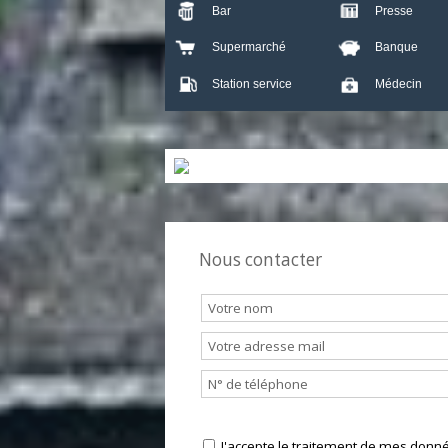
Crèche
École
Bar
Presse
Supermarché
Banque
Station service
Médecin
Nous contacter