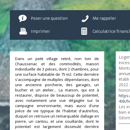
Poser une question
Me rappeler
Imprimer
Calculatrice financ
Logem
Dans un petit village retiré, non loin de
excess
Chaussenac et des commodités, maison
Monta
individuelle de 3 pièces, dont 2 chambres, pour
annue
une surface habitable de 75 m2. Cette dernière
établi
s'accompagne de multiples dépendances, dont
2022 
une ancienne porcherie, des garages, un
bucher et un atelier... La maison, qui est à
honora
restaurer, dispose de beaucoup de potentiel,
https
avec notamment une vue dégagée sur la
4Xk/h
campagne environnante, mais aussi d'une
Les in
pièce de vie typique de l'habitat d'autrefois,
bien e
duquel on retrouve un remarquable dallage en
Géori
pierre, un cantou, et une souillarde, dont le
potentiel est largement dissimulé derrière