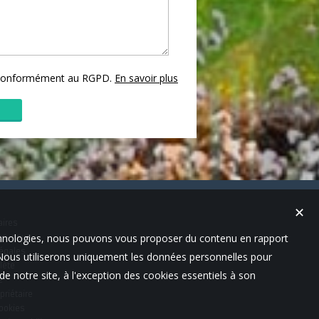
s conformément au RGPD.
En savoir plus
✕
aires
technologies, nous pouvons vous proposer du contenu en rapport
es-nous
égales
t. Nous utiliserons uniquement les données personnelles pour
lète
e notre site, à l'exception des cookies essentiels à son
e
priétaire
cookies