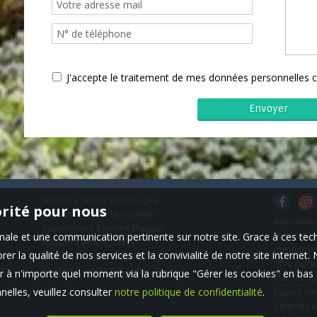
J'accepte le traitement de mes données personnelle
Maison à vendre Moussages
orité pour nous
Maison à vendre Le Vaulmier
Nos Honor
Appartement à vendre Mauriac
timale et une communication pertinente sur notre site. Grace à ces 
Qui somm
Maison à vendre Salers
Mentions l
er la qualité de nos services et la convivialité de notre site interne
Maison à vendre Brageac
Offre comp
Maison à vendre Bassignac-le-Haut
 à n'importe quel moment via la rubrique "Gérer les cookies" en bas d
Plan du sit
elles, veuillez consulter
notre politique de confidentialité
.
Espace pro
Gérer les 