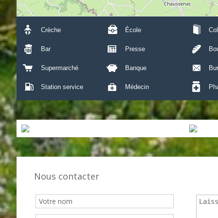
Crèche
École
Col
Bar
Presse
Bou
Supermarché
Banque
Bu
Station service
Médecin
Ph
Nous contacter