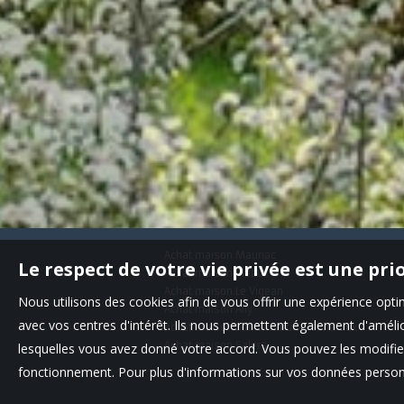
Achat maison Mauriac
Le respect de votre vie privée est une pri
Achat maison Pleaux
Achat maison Le Vigean
Nous utilisons des cookies afin de vous offrir une expérience op
Achat maison Ally
avec vos centres d'intérêt. Ils nous permettent également d'amélior
Achat maison Saint-Martin-Valmeroux
Achat maison Salers
lesquelles vous avez donné votre accord. Vous pouvez les modifier
fonctionnement. Pour plus d'informations sur vos données personn