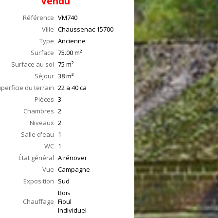
Vendu
Référence
VM740
Ville
Chaussenac
15700
Type
Ancienne
Surface
75.00
m²
Surface au sol
75
m²
Séjour
38
m²
perficie du terrain
22 a 40 ca
Pièces
3
Chambres
2
Niveaux
2
Salle d'eau
1
WC
1
État général
A rénover
Vue
Campagne
Exposition
Sud
Bois
Chauffage
Fioul
Individuel