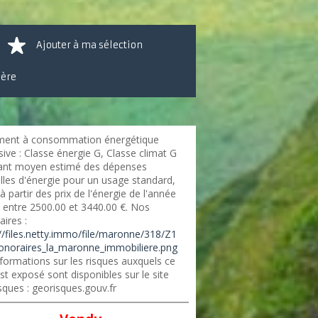
Ajouter à ma sélection
ière
ent à consommation énergétique
ive : Classe énergie G, Classe climat G
nt moyen estimé des dépenses
lles d'énergie pour un usage standard,
 à partir des prix de l'énergie de l'année
: entre 2500.00 et 3440.00 €. Nos
ires :
://files.netty.immo/file/maronne/318/Z1
onoraires_la_maronne_immobiliere.png
formations sur les risques auxquels ce
st exposé sont disponibles sur le site
sques : georisques.gouv.fr