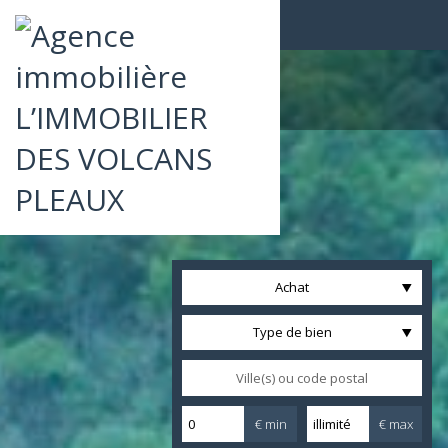
Achat
Type de bien
€ min
€ max