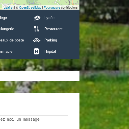
Leaflet
| ©
OpenStreetMap
|
Foursquare
contributors
lège
Lycée
langerie
Restaurant
reaux de poste
Parking
armacie
Hôpital