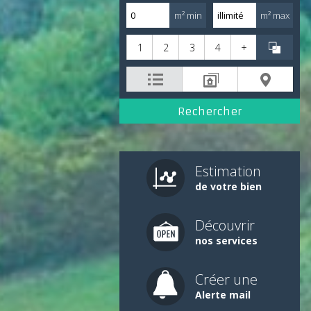
m² min
m² max
1
2
3
4
+
Estimation
de votre bien
Découvrir
nos services
Créer une
Alerte mail