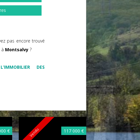
res
vez pas encore trouvé
s à
Montsalvy
?
L’IMMOBILIER DES
Vendu
Vendu
000 €
117 000 €