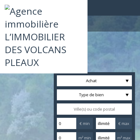
Achat
Type de bien
€ min
€ max
m² min
m² max