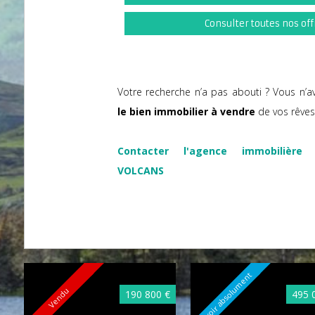
Consulter toutes nos off
Votre recherche n’a pas abouti ? Vous n’a
le bien immobilier à vendre
de vos rêve
Contacter l'agence immobilière 
VOLCANS
A voir absolument
Vendu
190 800 €
495 