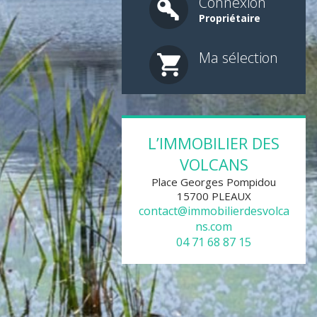
Connexion
Propriétaire
Ma sélection
1
2
3
4
5
L’IMMOBILIER DES
VOLCANS
Place Georges Pompidou
15700
PLEAUX
contact@immobilierdesvolca
ns.com
04 71 68 87 15